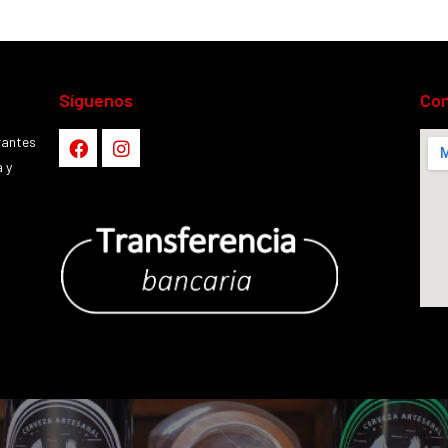
Síguenos
Co
rantes
 y