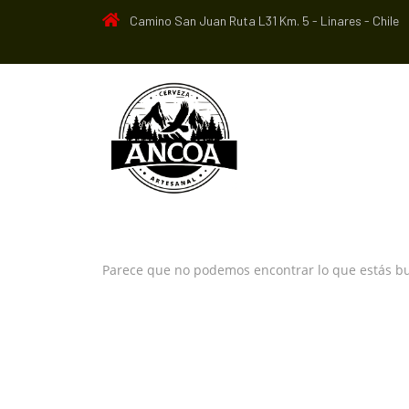
Camino San Juan Ruta L31 Km. 5 - Linares - Chile
Parece que no podemos encontrar lo que estás b